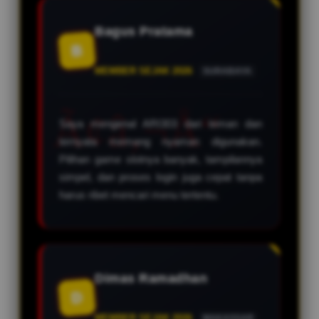
menarik. Dengan banyaknya
pilihan yang tersedia, suasana
Bagus Pratama
bermain terasa lebih seru dan
B
tidak mudah membosankan.
MEMBER SEJAK 2026
SURABAYA
Saya mengenal ARI303 dari teman dan
ternyata memang nyaman digunakan.
Pilihan game slotnya banyak, tampilannya
simpel, dan proses login juga cepat tanpa
harus ribet mencari menu tertentu.
Dimas Ramadhan
D
MEMBER SEJAK 2026
MAKASSAR