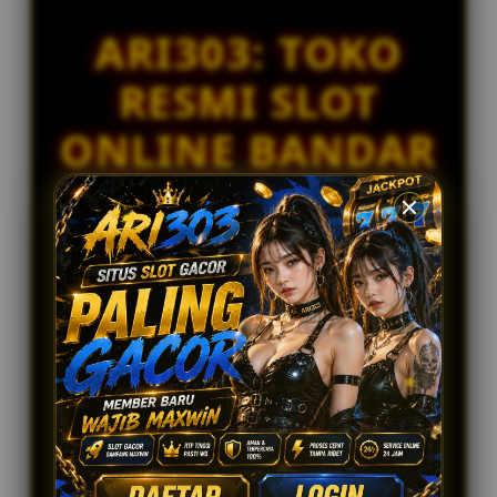
l
Togel Japan
i
ARI303: TOKO
c
al****a5
IDR 1,683,651.06
e
RESMI SLOT
Togel Kingkong
n
s
ka****u8
ONLINE BANDAR
e
IDR 1,480,895.40
d
Togel Sydney
SITUS ARI 303
e
t
PALING
a
i
LENGKAP
l
s
TERPERCAYA
ARI303 merupakan toko resmi slot online yang
menawarkan koleksi permainan lengkap, akses
cepat, dan layanan terpercaya. Cocok untuk