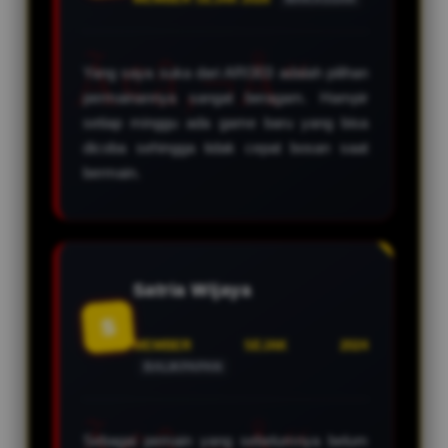
Yang saya suka dari ARI303 adalah pilihan
permainannya sangat beragam. Hampir
setiap minggu ada game baru yang bisa
dicoba sehingga tidak cepat bosan saat
bermain.
Satria Wijaya
S
MEMBER SEJAK 2024
BALIKPAPAN
Sebagai pemain yang sebelumnya belum