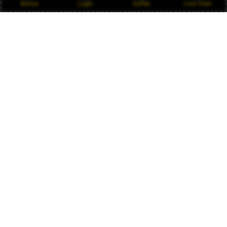
Bonus
Login
Daftar
Live Chat
memberikan penjelasan yang jelas dan
mudah dipahami sehingga pengalaman
bermain terasa lebih nyaman.