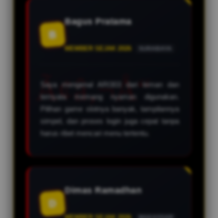
menarik. Dengan banyaknya
pilihan yang tersedia, suasana
Bagus Pratama
bermain terasa lebih seru dan
B
tidak mudah membosankan.
MEMBER SEJAK 2026
SURABAYA
Saya mengenal ARI303 dari teman dan
ternyata memang nyaman digunakan.
Pilihan game slotnya banyak, tampilannya
simpel, dan proses login juga cepat tanpa
harus ribet mencari menu tertentu.
Dimas Ramadhan
D
MEMBER SEJAK 2026
MAKASSAR