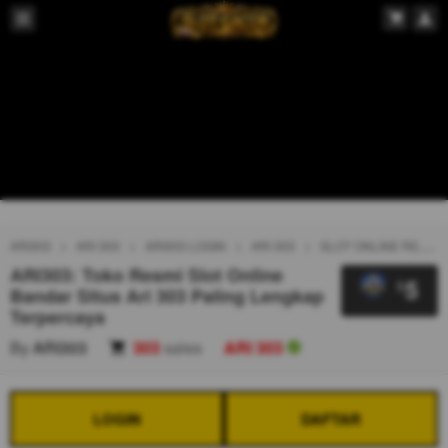
ARI303
ARI 303
ARI303 LOGIN
ARI 303
SLOT ONLINE RESMI
ARI303: Toko Resmi Slot Online
5
$
Bandar Situs Ari 303 Paling Lengkap
Terpercaya
By
ARI303
303
sales
ARI 303
LOGIN
DAFTAR