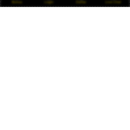
Bonus
Login
Daftar
Live Chat
memberikan penjelasan yang jelas dan
mudah dipahami sehingga pengalaman
bermain terasa lebih nyaman.