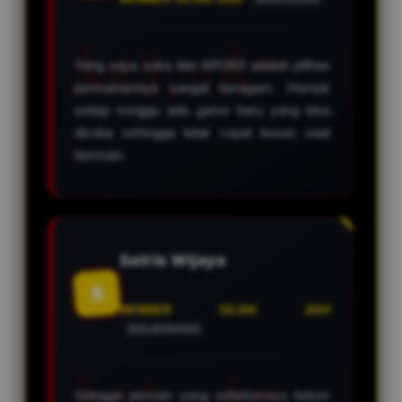
Yang saya suka dari ARI303 adalah pilihan
permainannya sangat beragam. Hampir
setiap minggu ada game baru yang bisa
dicoba sehingga tidak cepat bosan saat
bermain.
Satria Wijaya
S
MEMBER SEJAK 2024
BALIKPAPAN
Sebagai pemain yang sebelumnya belum