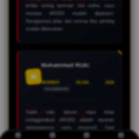
terlalu sering bermain slot online, saya
merasa ARI303 mudah dipahami.
Navigasinya jelas dan semua fitur penting
mudah ditemukan.
Muhammad Rizki
M
MEMBER SEJAK 2026
PALEMBANG
Salah satu alasan saya tetap
menggunakan ARI303 adalah layanan
pelanggannya yang responsif. Saat
membutuhkan bantuan, tim support