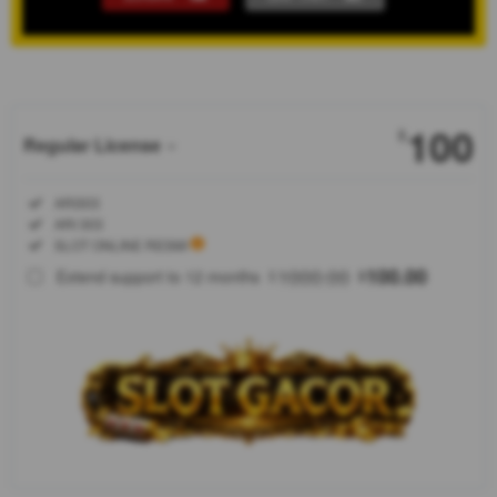
Show More
100
$
Regular License
Regular
Included:
ARI303
License
Included:
ARI 303
SELECTED
Included:
SLOT ONLINE RESMI
88
$
1000.00
100.00
Extend support to 12 months
$
$
ARI303
merupakan
toko resmi
slot online
yang
menawarkan
koleksi
permainan
lengkap,