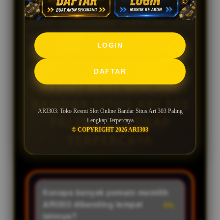
pemain yang ingin menikmati hiburan online
dengan suasana santai, praktis, dan penuh
pilihan menarik.
LOGIN
FAQ ARI303: TOKO
DAFTAR
RESMI SLOT ONLINE
BANDAR SITUS ARI 303
ARI303: Toko Resmi Slot Online Bandar Situs Ari 303 Paling
PALING LENGKAP
Lengkap Terpercaya
© COPYRIGHT 2026 ARI303
TERPERCAYA
Kenapa banyak pemain memilih
ARI303 dibanding tempat
lainnya?