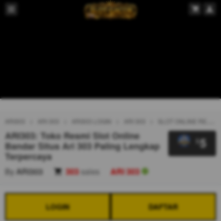
ARI303
ARI 303
ARI303 LOGIN
ARI 303
SLOT ONLINE RESMI
ARI303: Toko Resmi Slot Online
5
$
Bandar Situs Ari 303 Paling Lengkap
Terpercaya
By
ARI303
303
sales
ARI 303
LOGIN
DAFTAR