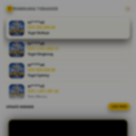
akses cepat,
dan layanan
PEMENANG TERAKHIR
terpercaya.
Cocok untuk
ni****o3
pemain yang
IDR 356,490.00
Togel Bulleye
ingin
menikmati
bi****a9
hiburan
IDR 1,561,080.74
online
Togel Kingkong
dengan
ar****o4
suasana
IDR 956,028.98
santai,
Togel Sydney
praktis, dan
penuh
ar****o3
pilihan
IDR 1,667,381.44
Toto Macau
menarik.
UPDATE WINNER
LIVE FEED
sa****a3
V
IDR 1,037,886.30
i
Togel Bulleye
e
at****r0
w
IDR 867,130.32