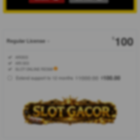
Show More
100
$
Regular License
Regular
Included:
ARI303
License
Included:
ARI 303
SELECTED
Included:
SLOT ONLINE RESMI
88
$
1000.00
100.00
Extend support to 12 months
$
$
ARI303
merupakan
toko resmi
slot online
yang
menawarkan
koleksi
permainan
lengkap,