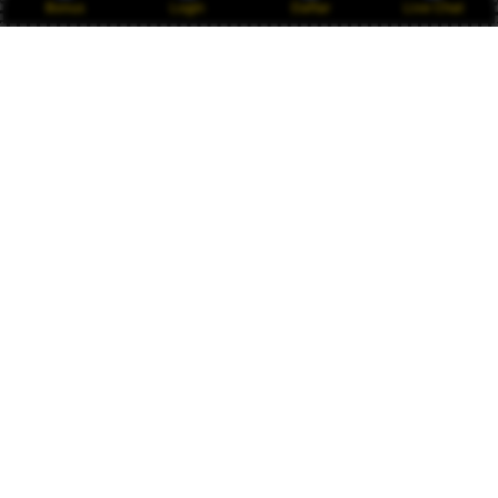
Bonus
Login
Daftar
Live Chat
memberikan penjelasan yang jelas dan
mudah dipahami sehingga pengalaman
bermain terasa lebih nyaman.