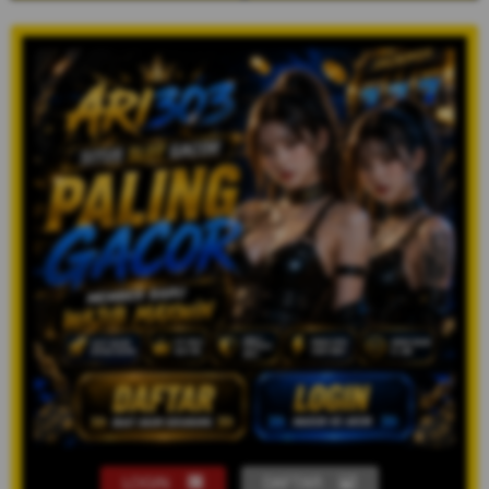
LOGIN
DAFTAR