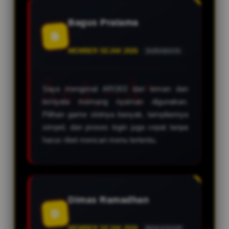
menarik. Dengan banyaknya
pilihan yang tersedia, suasana
Bagus Pratama
bermain terasa lebih seru dan
B
tidak mudah membosankan.
MEMBER SEJAK 2026
SURABAYA
Saya mengenal ARI303 dari teman dan
ternyata memang nyaman digunakan.
Pilihan game slotnya banyak, tampilannya
simpel, dan proses login juga cepat tanpa
harus ribet mencari menu tertentu.
Dimas Ramadhan
D
MEMBER SEJAK 2026
MAKASSAR