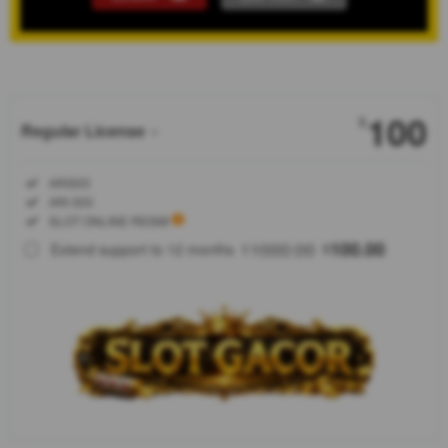
Show More
100
$
Regular License
Regular
Included:
ARI303
License
Included:
ARI 303
SELECTED
Included:
SLOT ONLINE RESMI
88
$
1000.00
100.00
Extend support to 12 months
$
$
ARI303
merupakan
toko resmi
slot online
yang
menawarkan
koleksi
permainan
lengkap,