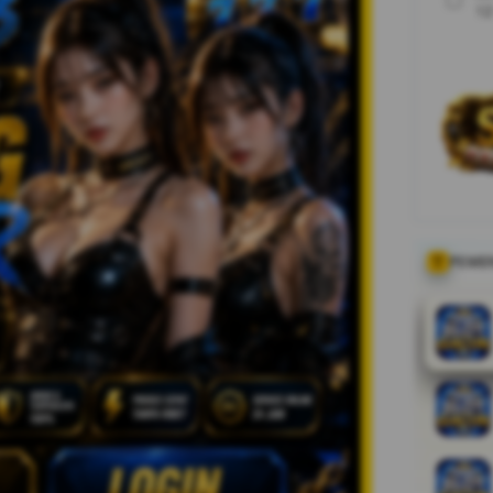
terp
12
meni
santa
V
i
e
w
l
i
c
PEME
e
n
s
e
d
e
t
a
i
l