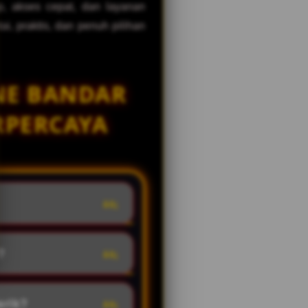
, akses cepat, dan layanan
i, praktis, dan penuh pilihan
INE BANDAR
ERPERCAYA
pilihan permainannya
a langsung menikmati
?
. Cocok untuk pemain
h dipahami oleh siapa
ang jelas dan pilihan
arik?