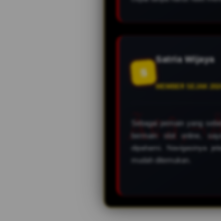
Satria Wijaya
S
MEMBER SEJAK 20
Sebagai pemain yang sebel
bermain slot online, s
dipahami. Navigasinya jel
mudah ditemukan.