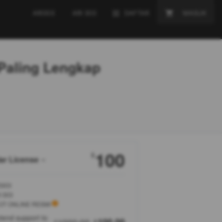
ARI303
ARI 303
DAFTAR
MASUK
 Paling Lengkap
100
$
ar License
88
lar License
$
SELECTED
luded:
I303
luded:
03 merupakan toko resmi slot online
I 303
luded:
OT ONLINE RESMI
 menawarkan koleksi permainan
kap, akses cepat, dan layanan
tend support to
$
$