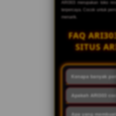
ARI303 merupakan toko res
terpercaya. Cocok untuk pema
menarik.
FAQ ARI30
SITUS AR
Kenapa banyak pem
Banyak pemain menyu
cukup beragam. Sela
Apakah ARI303 coc
berbagai game favor
Tentu saja. ARI303 d
baru maupun yang suda
saja. Bagi pemain ya
Apa yang membuat 