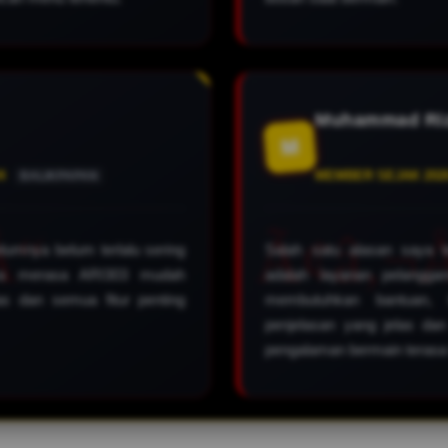
Muhammad Riz
M
24
MEMBER SEJAK 20
BALIKPAPAN
umnya belum terlalu sering
Salah satu alasan saya 
aya merasa ARI303 mudah
adalah layanan pelangga
as dan semua fitur penting
membutuhkan bantuan, 
penjelasan yang jelas da
pengalaman bermain terasa