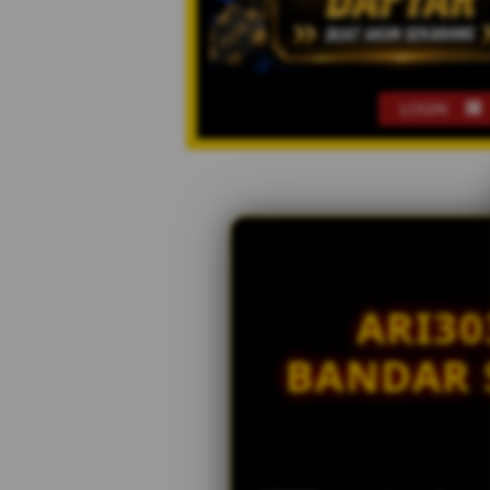
LOGIN
ARI30
BANDAR 