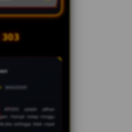
n dan tidak membuat
yang terus diperbarui.
fantasi, hingga slot
ng tersedia, suasana
 303
han
26
MAKASSAR
ARI303 adalah pilihan
gam. Hampir setiap minggu
icoba sehingga tidak cepat