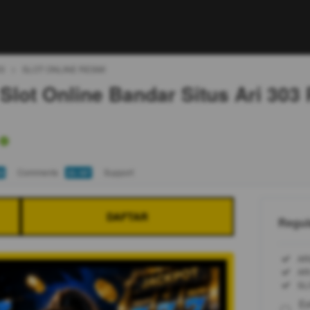
03
SLOT ONLINE RESMI
Slot Online Bandar Situs Ari 303
Comments
Support
3
23.187
DAFTAR
Regul
Regu
Inc
AR
Inc
ARI3
AR
Inc
SL
yang
leng
Ex