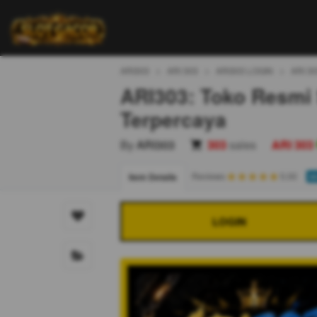
ARI303
ARI 303
ARI303 LOGIN
ARI 3
ARI303: Toko Resmi 
Terpercaya
By
ARI303
303
sales
ARI 303
5.00
Reviews
5.00
Item Details
30
stars
LOGIN