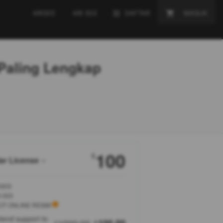
ARI303
ARI 303
DAFTAR
MASUK
 Paling Lengkap
100
$
ar License
88
lar License
$
SELECTED
luded:
I303
luded:
03 merupakan toko resmi slot online
I 303
luded:
OT ONLINE RESMI
 menawarkan koleksi permainan
kap, akses cepat, dan layanan
tend support to
$
$