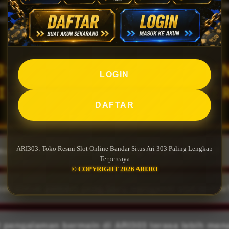
mi slot online yang menawarkan koleksi permainan lengkap
in yang ingin menikmati hiburan online dengan suasana santa
3: TOKO RESMI SLOT ONL
LOGIN
I 303 PALING LENGKAP T
DAFTAR
ain memilih ARI303 dibanding tempat lainnya?
ARI303: Toko Resmi Slot Online Bandar Situs Ari 303 Paling Lengkap
Terpercaya
© COPYRIGHT 2026 ARI303
kai ARI303 karena tampilannya mudah digunakan dan 
in itu, proses akses yang praktis membuat pemain bis
ok untuk pemain yang baru mengenal slot online
it tanpa harus menghadapi menu yang membingungkan
irancang dengan tampilan yang sederhana sehingga muda
h lama mengikuti dunia slot online.
ng baru pertama kali mencoba slot online, navigasi y
pengalaman bermain di ARI303 terasa lebih men