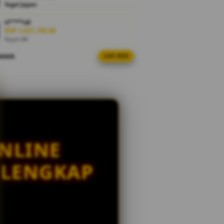
Togel Japan
ri****o3
IDR 1,621,150.66
Togel HK
INNER
LIVE FEED
vi****o8
IDR 872,404.56
Togel HK
la****u5
IDR 1,457,832.08
Togel Japan
at****r6
IDR 1,879,778.66
ONLINE
Togel Sydney
ar****o3
 LENGKAP
IDR 1,261,139.50
Togel Japan